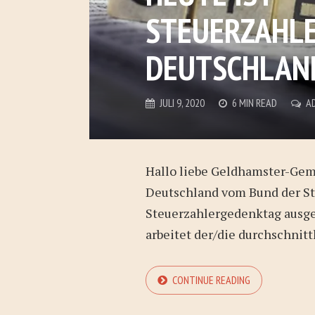
STEUERZAHLE
DEUTSCHLAN
JULI 9, 2020
6 MIN READ
A
Hallo liebe Geldhamster-Geme
Deutschland vom Bund der St
Steuerzahlergedenktag ausge
arbeitet der/die durchschnittl
CONTINUE READING