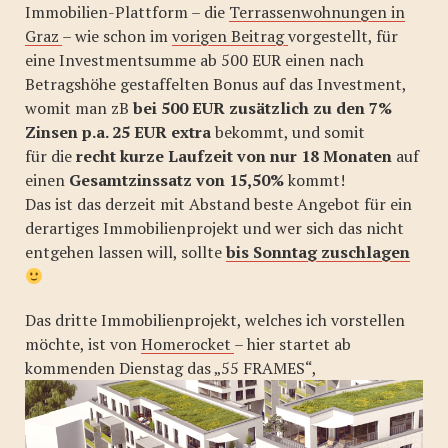
Immobilien-Plattform – die
Terrassenwohnungen in
Graz
– wie schon im
vorigen Beitrag
vorgestellt, für
eine Investmentsumme ab 500 EUR einen nach
Betragshöhe gestaffelten Bonus auf das Investment,
womit man zB
bei 500 EUR zusätzlich zu den 7%
Zinsen p.a. 25 EUR extra
bekommt, und somit
für die
recht kurze Laufzeit von nur 18 Monaten
auf
einen
Gesamtzinssatz von 15,50%
kommt!
Das ist das derzeit mit Abstand beste Angebot für ein
derartiges Immobilienprojekt und wer sich das nicht
entgehen lassen will, sollte
bis Sonntag zuschlagen
Das dritte Immobilienprojekt, welches ich vorstellen
möchte, ist von
Homerocket
– hier startet ab
kommenden Dienstag das „55 FRAMES“,