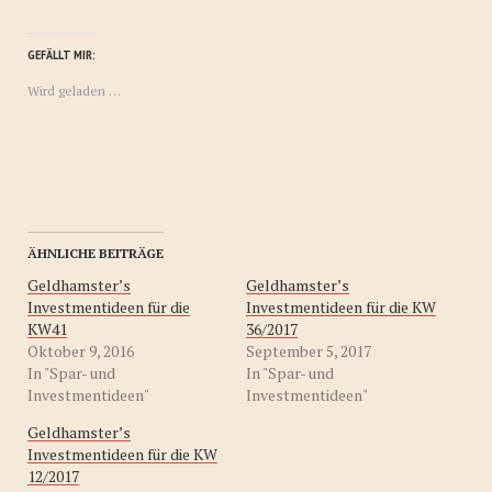
über
auf
auf
Twitter
Facebook
WhatsApp
zu
zu
zu
teilen
teilen
teilen
GEFÄLLT MIR:
(Wird
(Wird
(Wird
in
in
in
Wird geladen …
neuem
neuem
neuem
Fenster
Fenster
Fenster
geöffnet)
geöffnet)
geöffnet)
ÄHNLICHE BEITRÄGE
Geldhamster’s
Geldhamster’s
Investmentideen für die
Investmentideen für die KW
KW41
36/2017
Oktober 9, 2016
September 5, 2017
In "Spar- und
In "Spar- und
Investmentideen"
Investmentideen"
Geldhamster’s
Investmentideen für die KW
12/2017